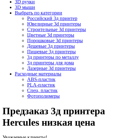
3D ручки
3D мыши
Выбрать по категории
Российский 3д принтер
Ювелирные 3d принтеры
Строительные 3d принтеры
Цветные 3d принтеры
Порошковые 3d принтеры
Дешевые 3д принтеры
Пищевые 3д принтеры
3д принтеры по металлу
3д принтеры для дома
Лазерные 3d принтеры
Расходные материалы
ABS-пластик
PLA-пластик
Спец. пластик
Фотополимеры
Предзаказ 3д принтера
Hercules низкая цена
Уважаемые клиенты!