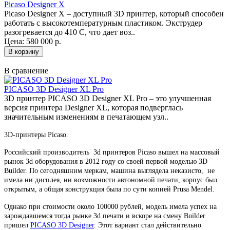
Picaso Designer X
Picaso Designer X – доступный 3D принтер, который способен
работать с высокотемпературным пластиком. Экструдер
разогревается до 410 С, что дает воз..
Цена: 580 000 р.
В сравнение
PICASO 3D Designer XL Pro
3D принтер PICASO 3D Designer XL Pro – это улучшенная
версия принтера Designer XL, которая подверглась
значительным изменениям в печатающем узл..
3D-принтеры Picaso.
Российский производитель 3d принтеров Picaso вышел на массовый
рынок 3d оборудования в 2012 году со своей первой моделью 3D
Builder. По сегодняшним меркам, машина выглядела неказисто, не
имела ни дисплея, ни возможности автономной печати, корпус был
открытым, а общая конструкция была по сути копией Prusa Mendel.
Однако при стоимости около 100000 рублей, модель имела успех на
зарождавшемся тогда рынке 3d печати и вскоре на смену Builder
пришел
PICASO 3D Designer
. Этот вариант стал действительно