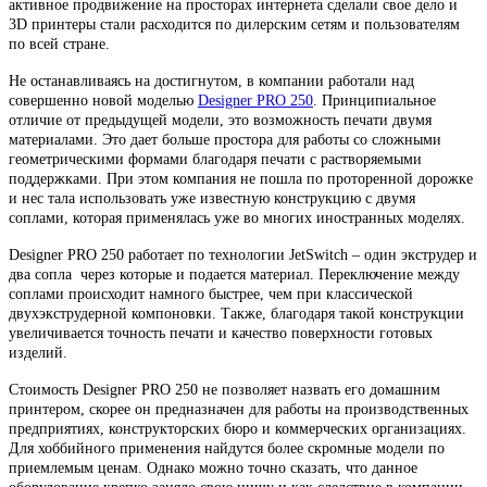
активное продвижение на просторах интернета сделали свое дело и
3D принтеры стали расходится по дилерским сетям и пользователям
по всей стране.
Не останавливаясь на достигнутом, в компании работали над
совершенно новой моделью
Designer PRO 250
. Принципиальное
отличие от предыдущей модели, это возможность печати двумя
материалами. Это дает больше простора для работы со сложными
геометрическими формами благодаря печати с растворяемыми
поддержками. При этом компания не пошла по проторенной дорожке
и нес тала использовать уже известную конструкцию с двумя
соплами, которая применялась уже во многих иностранных моделях.
Designer PRO 250 работает по технологии JetSwitch – один экструдер и
два сопла через которые и подается материал. Переключение между
соплами происходит намного быстрее, чем при классической
двухэкструдерной компоновки. Также, благодаря такой конструкции
увеличивается точность печати и качество поверхности готовых
изделий.
Стоимость Designer PRO 250 не позволяет назвать его домашним
принтером, скорее он предназначен для работы на производственных
предприятиях, конструкторских бюро и коммерческих организациях.
Для хоббийного применения найдутся более скромные модели по
приемлемым ценам. Однако можно точно сказать, что данное