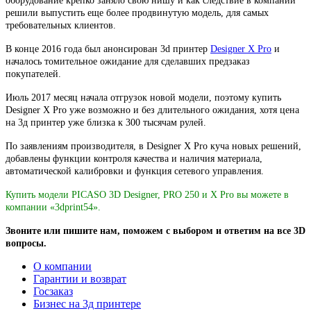
оборудование крепко заняло свою нишу и как следствие в компании
решили выпустить еще более продвинутую модель, для самых
требовательных клиентов.
В конце 2016 года был анонсирован 3d принтер
Designer X Pro
и
началось томительное ожидание для сделавших предзаказ
покупателей.
Июль 2017 месяц начала отгрузок новой модели, поэтому купить
Designer X Pro уже возможно и без длительного ожидания, хотя цена
на 3д принтер уже близка к 300 тысячам рулей.
По заявлениям производителя, в Designer X Pro куча новых решений,
добавлены функции контроля качества и наличия материала,
автоматической калибровки и функция сетевого управления.
Купить модели PICASO 3D Designer, PRO 250 и X Pro вы можете в
компании «3dprint54».
Звоните или пишите нам, поможем с выбором и ответим на все 3D
вопросы.
О компании
Гарантии и возврат
Госзаказ
Бизнес на 3д принтере