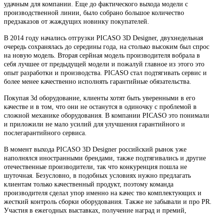
удачным для компании. Еще до фактического выхода модели с
производственной линии, было собрано большое количество
предзаказов от жаждущих новинку покупателей.
В 2014 году начались отгрузки PICASO 3D Designer, двухнедельная
очередь сохранялась до середины года, на столько высоким был спрос
на новую модель. Вторая серйная модель производителя вобрала в
себя лучшее от предыдущей модели и пожалуй главное из этого это
опыт разработки и производства. PICASO стал подтягивать сервис и
более менее качественно исполнять гарантийные обязательства.
Покупая 3d оборудование, клиенты хотят быть уверенными в его
качестве и в том, что они не останутся в одиночку с проблемой в
сложной механике оборудования. В компании PICASO это понимали
и приложили не мало усилий для улучшения гарантийного и
послегарантийного сервиса.
В момент выхода PICASO 3D Designer российский рынок уже
наполнялся иностранными брендами, также подтягивались и другие
отечественные производители, так что конкуренция пошла не
шуточная. Безусловно, в подобных условиях нужно предлагать
клиентам только качественный продукт, поэтому команда
производителя сделал упор именно на качес тво комплектующих и
жесткий контроль сборки оборудования. Также не забывали и про PR.
Участия в ежегодных выставках, получение наград и премий,