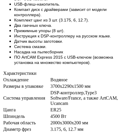
USB-флеш-накопитель.
Компакт диск с драйверами (зависит от модели
контроллера).
Комплект цанг из 3 шт. (3.175, 6, 12.7).
Два гаечных ключа.
Прижимные упоры (8 шт).
Инструкция к DSP-контроллеру на русском языке.
Датчик высоты заготовки.
Система смазки.
Насадка на пылесборник
ПО ArtCAM Express 2015 с USB-ключом (возможна
установка на множество компьютеров).
Характеристики
Охлаждение
Водяное
Размеры в упаковке
3700x2290x1500 мм
DSP-контроллер,Type3
Система управления
Software/France, а также ArtCAM,
Ucancam
Цанга
ER25
Шпиндель
4500 Вт
Рабочая область
2000x3000x200 мм
Диаметр фрез
3.175, 6, 12.7 мм