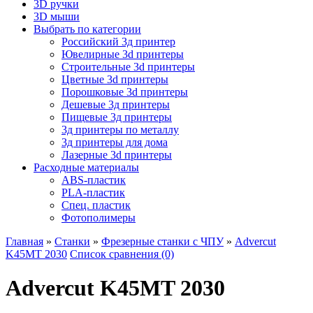
3D ручки
3D мыши
Выбрать по категории
Российский 3д принтер
Ювелирные 3d принтеры
Строительные 3d принтеры
Цветные 3d принтеры
Порошковые 3d принтеры
Дешевые 3д принтеры
Пищевые 3д принтеры
3д принтеры по металлу
3д принтеры для дома
Лазерные 3d принтеры
Расходные материалы
ABS-пластик
PLA-пластик
Спец. пластик
Фотополимеры
Главная
»
Станки
»
Фрезерные станки с ЧПУ
»
Advercut
K45MT 2030
Список сравнения (0)
Advercut K45MT 2030