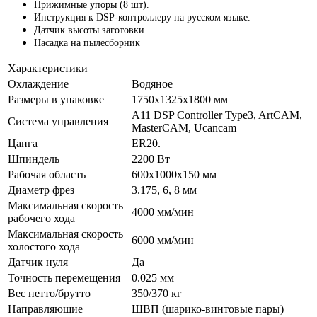
Прижимные упоры (8 шт).
Инструкция к DSP-контроллеру на русском языке.
Датчик высоты заготовки.
Насадка на пылесборник
Характеристики
Охлаждение
Водяное
Размеры в упаковке
1750x1325x1800 мм
A11 DSP Controller Type3, ArtCAM,
Система управления
MasterCAM, Ucancam
Цанга
ER20.
Шпиндель
2200 Вт
Рабочая область
600x1000x150 мм
Диаметр фрез
3.175, 6, 8 мм
Максимальная скорость
4000 мм/мин
рабочего хода
Максимальная скорость
6000 мм/мин
холостого хода
Датчик нуля
Да
Точность перемещения
0.025 мм
Вес нетто/брутто
350/370 кг
Направляющие
ШВП (шарико-винтовые пары)