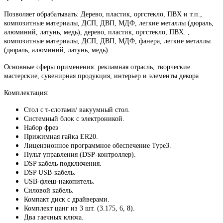
Позволяет обрабатывать: Дерево, пластик, оргстекло, ПВХ и т.п.,
композитные материалы, ДСП, ДВП, МДФ, легкие металлы (дюраль,
алюминий, латунь, медь), дерево, пластик, оргстекло, ПВХ. ,
композитные материалы, ДСП, ДВП, МДФ, фанера, легкие металлы
(дюраль, алюминий, латунь, медь).
Основные сферы применения: рекламная отрасль, творческие
мастерские, сувенирная продукция, интерьер и элементы декора
Комплектация:
Стол с т-слотами/ вакуумный стол.
Системный блок с электроникой.
Набор фрез
Прижимная гайка ER20.
Лицензионное программное обеспечение Type3.
Пульт управления (DSP-контроллер).
DSP кабель подключения.
DSP USB-кабель.
USB-флеш-накопитель.
Силовой кабель.
Компакт диск с драйверами.
Комплект цанг из 3 шт. (3.175, 6, 8).
Два гаечных ключа.