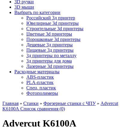
3D ручки
3D мыши
Выбрать по категории
Российский 3д принтер
Ювелирные 3d принтеры
Строительные 3d принтеры
Цветные 3d принтеры
Порошковые 3d принтеры
Дешевые 3д принтеры
Пищевые 3д принтеры
3д принтеры по металлу
3д принтеры для дома
Лазерные 3d принтеры
Расходные материалы
ABS-пластик
PLA-пластик
Спец. пластик
Фотополимеры
Главная
»
Станки
»
Фрезерные станки с ЧПУ
»
Advercut
K6100А
Список сравнения (0)
Advercut K6100А